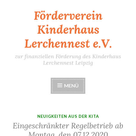
Förderverein
Zum
Inhalt
Kinderhaus
springen
Lerchennest e.V.
zur finanziellen Förderung des Kinderhaus
Lerchennest Leipzig
MENÜ
NEUIGKEITEN AUS DER KITA
Eingeschränkter Regelbetrieb ab
Montag, den 07.12.2020